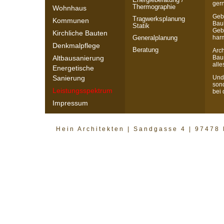
gern
Thermographie
Wohnhaus
Geb
Tragwerksplanung
Kommunen
Bau
Statik
Gebä
Kirchliche Bauten
har
Generalplanung
Denkmalpflege
Beratung
Arc
Bau
Altbausanierung
alle
Energetische
Und 
Sanierung
sond
Leistungsspektrum
bei 
Impressum
Hein Architekten | Sandgasse 4 | 97478 