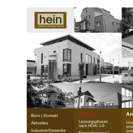
Ar
Architektur
Büro | Kontakt
Leistungsphasen
Uns
Aktuelles
nach HOAI 1-9
scha
Industrie/Gewerbe
zure
Energieberatung /